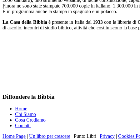
2006 standard), uno strumento versatile, di facile consultazione, capace
Finora ne sono state stampate 700.000 copie in italiano, 1.300.000 in 
È in programma anche la stampa in spagnolo e in polacco.
La Casa della Bibbia
è presente in Italia dal
1933
con la libreria di
di ascolto, incontri di studio biblico, attività che costituiscono la base
Diffondere la Bibbia
Home
Chi Siamo
Cosa Crediamo
Contatti
Home Page
|
Un libro per crescere
| Punto Libri |
Privacy
|
Cookies Po