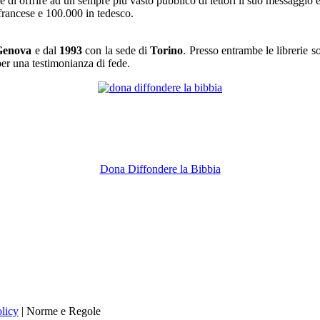
 di offrire ad un sempre più vasto pubblico di lettori il suo messaggio et
francese e 100.000 in tedesco.
Genova
e dal
1993
con la sede di
Torino
. Presso entrambe le librerie so
 per una testimonianza di fede.
Dona Diffondere la Bibbia
licy
| Norme e Regole